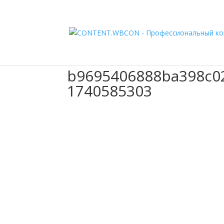
b9695406888ba398c0
1740585303